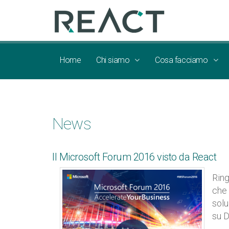
Home
Chi siamo
Cosa facciamo
News
Il Microsoft Forum 2016 visto da React
Ring
che 
solu
su 