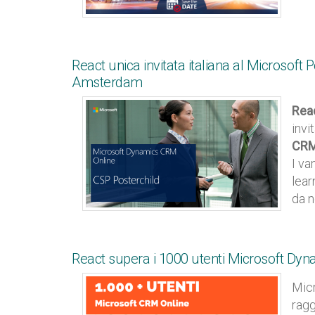
React unica invitata italiana al Microsoft 
Amsterdam
Rea
invi
CR
I va
lear
da n
React supera i 1000 utenti Microsoft Dyn
Micr
ragg