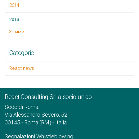
2014
2013
marzo
Categorie
React news
React Consulting Srl a socio unico
Sede di Roma:
Via Alessandro Severo, 52
00145 - Roma (RM) - Italia
Segnalazioni Whistleblowing