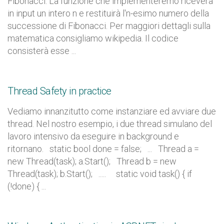
Fibonacci. La funzione che implementeremo riceverà
in input un intero n e restituirà l'n-esimo numero della
successione di Fibonacci. Per maggiori dettagli sulla
matematica consigliamo wikipedia. Il codice
consisterà esse ...
Thread Safety in practice
Vediamo innanzitutto come instanziare ed avviare due
thread. Nel nostro esempio, i due thread simulano del
lavoro intensivo da eseguire in background e
ritornano. static bool done = false; ... Thread a =
new Thread(task); a.Start(); Thread b = new
Thread(task); b.Start(); ..... static void task() { if
(!done) { ...