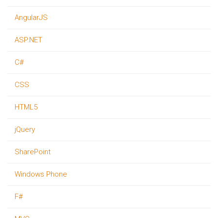
AngularJS
ASP.NET
C#
CSS
HTML5
jQuery
SharePoint
Windows Phone
F#