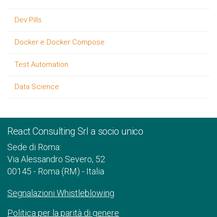
Dev Pills
Docker e Docker Compose
Test Automation
Data Science
React Consulting Srl a socio unico
Sede di Roma:
Via Alessandro Severo, 52
00145 - Roma (RM) - Italia
Segnalazioni Whistleblowing
Politica per la parità di genere