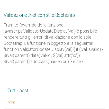
Validazione .Net con stile Bootstrap
Tramite l'override della funzione
javascript ValidatorUpdateDisplay(val) è possibile
rendere tutti gli errori di validazione con lo stile
Bootstrap. La funzione in oggetto è la seguente:
function ValidatorUpdateDisplay(val) { if (!val.isvalid) {
$(val).parent().data('val-id', $(val).attr('id'));
$(val).parent().addClass('has-error'); } else { ...
Tutti i post
2020