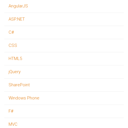
AngularJS
ASP.NET
C#
CSS
HTML5
jQuery
SharePoint
Windows Phone
F#
MVC