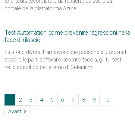
Shortcuts (scorciatoie da tastiera) da usare sul
portale della piattaforma Azure.
Test Automation: come prevenire regressioni nella
fase di rilascio
Esistono diversi framework che possono aiutarci nel
testare le parti software lato interfaccia, gli UI test,
nello specifico parleremo di Selenium.
(current)
1
2
3
4
5
6
7
8
9
10
Avanti