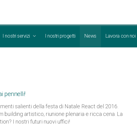
I nostri servizi
I nostri progetti
News
Lavora con noi
i pennelli!
menti salienti della festa di Natale React del 2016.
 building artistico, riunione plenaria e ricca cena. La
tion? I nostri futuri nuovi uffici!