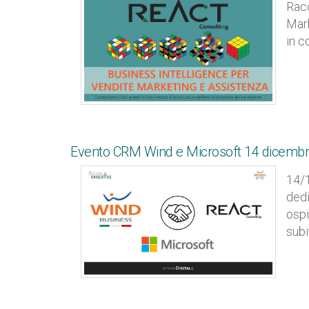
Racc
Mark
in c
Evento CRM Wind e Microsoft 14 dicembre
14/1
dedi
ospi
subi