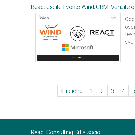
React ospite Evento Wind: CRM, Vendite e 
Ogg
ospi
team
svol
Indietro
1
2
3
4
React Consulting Srl a socio