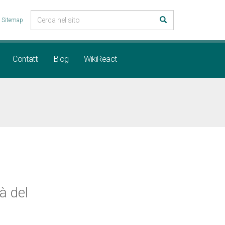
Sitemap
Contatti
Blog
WikiReact
à del