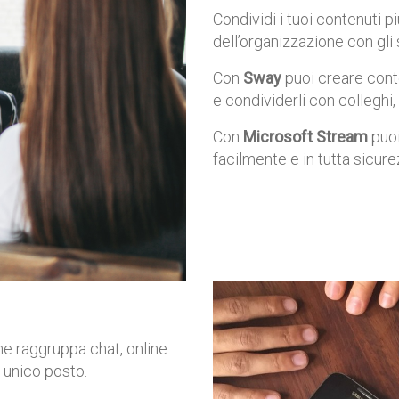
Condividi i tuoi contenuti pi
dell’organizzazione con gli
Con
Sway
puoi creare conte
e condividerli con colleghi, 
Con
Microsoft Stream
puoi
facilmente e in tutta sicure
che raggruppa chat, online
 unico posto.