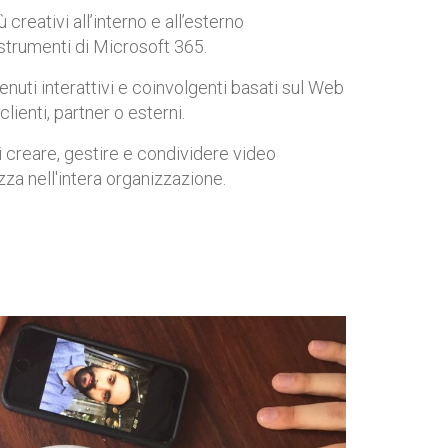
ù creativi all’interno e all’esterno
 strumenti di Microsoft 365.
nuti interattivi e coinvolgenti basati sul Web
clienti, partner o esterni.
 creare, gestire e condividere video
zza nell'intera organizzazione.