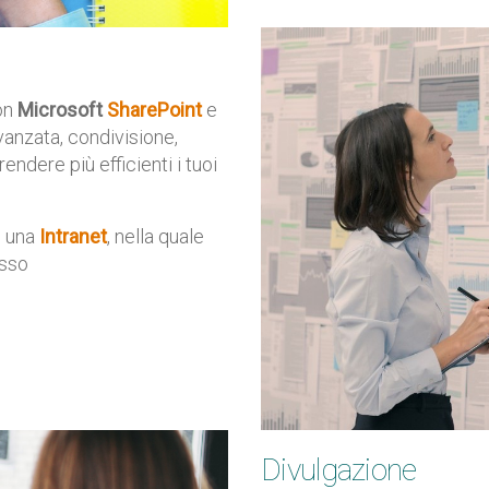
con
Microsoft
SharePoint
e
avanzata, condivisione,
endere più efficienti i tuoi
n una
Intranet
, nella quale
esso
Divulgazione