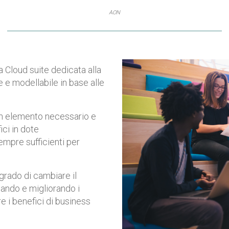
AON
a Cloud suite dedicata alla
e e modellabile in base alle
n elemento necessario e
fici in dote
empre sufficienti per
 grado
di cambiare il
ndo e migliorando i
e i benefici di business