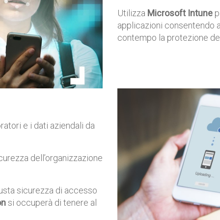
Utilizza
Microsoft Intune
pe
applicazioni consentendo ag
contempo la protezione dei 
ratori e i dati aziendali da
curezza dell’organizzazione
iusta sicurezza di accesso
on
si occuperà di tenere al