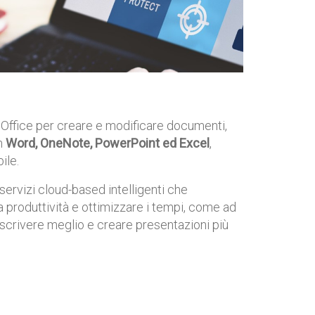
di Office per creare e modificare documenti,
n
Word, OneNote, PowerPoint ed Excel
,
ile.
ervizi cloud-based intelligenti che
 produttività e ottimizzare i tempi, come ad
crivere meglio e creare presentazioni più