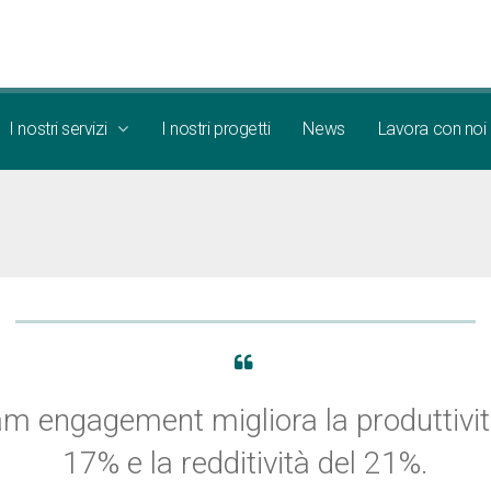
I nostri servizi
I nostri progetti
News
Lavora con noi
eam engagement migliora la produttivit
17% e la redditività del 21%.